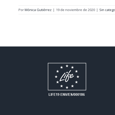
Por
Mónica Gutiérrez
|
19 de noviembre de 2020
|
Sin catego