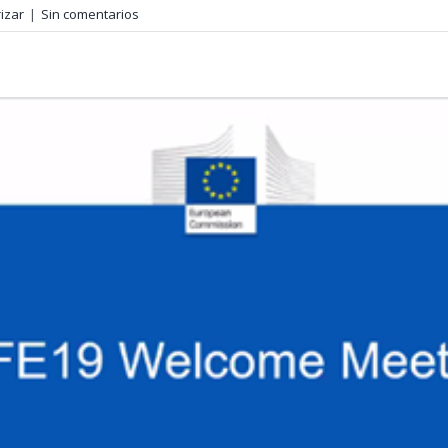
izar
|
Sin comentarios