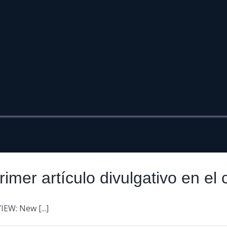
primer artículo divulgativo en 
IEW: New [...]