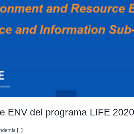
de ENV del programa LIFE 202
demia [...]