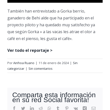
También han entrevistado a Gorka berrio,
ganadero de Behi alde que ha participado en el
proyecto piloto y ha quedado muy satisfecho ya
que según Gorka » a las vacas les atrae el olor a
café en el pienso, les gusta el café».
Ver todo el reportaje >
Por
Ainhoa Ruano
|
11 de enero de 2024
|
Sin
categorizar
|
Sin comentarios
Comparta esta información
en su red Social favorita!
Facebook
Twitter
LinkedIn
Reddit
WhatsApp
Tumblr
Pinterest
Vk
Xing
Correo