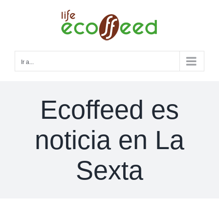
Saltar
al
contenido
Ir a...
Ecoffeed es
noticia en La
Sexta