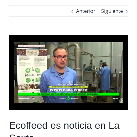
Anterior
Siguiente
Ver
imagen
más
grande
Ecoffeed es noticia en La